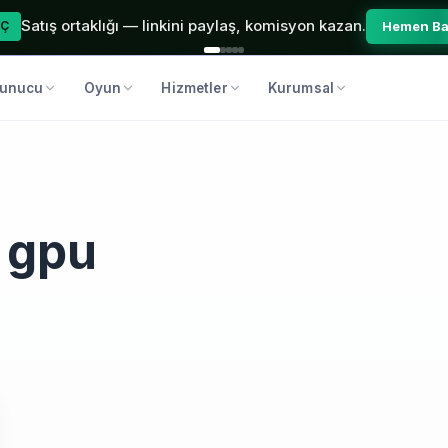
Satış ortaklığı — linkini paylaş, komisyon kazan.
Hemen Ba
Ç
unucu
Oyun
Hizmetler
Kurumsal
 gpu