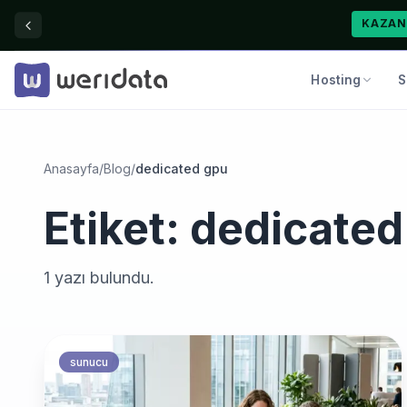
KAZAN
Hosting
S
Anasayfa
/
Blog
/
dedicated gpu
Etiket:
dedicated
1
yazı bulundu.
sunucu