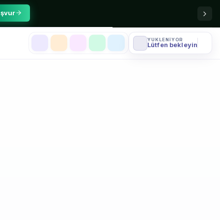
şvur
YÜKLENIYOR
Lütfen bekleyin