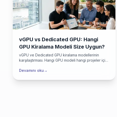
25 Şubat 2026
10 dk
okuma
vGPU vs Dedicated GPU: Hangi
GPU Kiralama Modeli Size Uygun?
vGPU ve Dedicated GPU kiralama modellerinin
karşılaştırması. Hangi GPU modeli hangi projeler için
uygun? Avantajlar, dezavantajlar ve kullanım
Devamını oku
→
senaryoları.