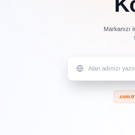
Ko
Markanızı i
.com.tr