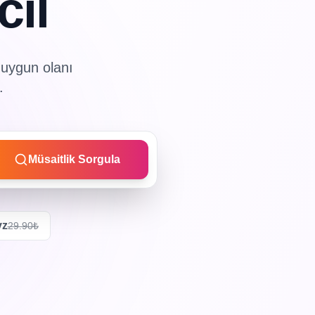
cil
 uygun olanı
.
Müsaitlik Sorgula
yz
29.90₺