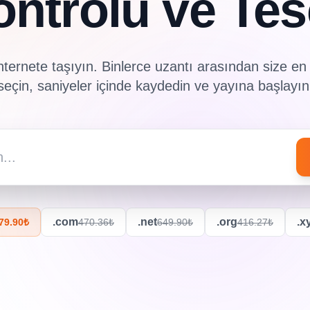
ntrolü ve Tes
nternete taşıyın. Binlerce uzantı arasından size en
seçin, saniyeler içinde kaydedin ve yayına başlayın
.com
.net
.org
.x
79.90₺
470.36₺
649.90₺
416.27₺