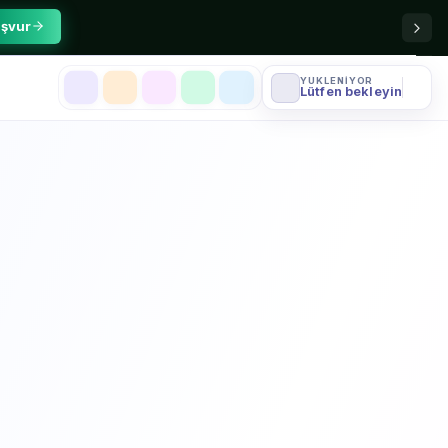
şvur
YÜKLENIYOR
Lütfen bekleyin