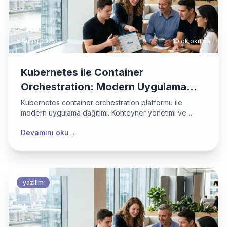
5 Şubat 2025
10 dk
okuma
Kubernetes ile Container
Orchestration: Modern Uygulama
Dağıtımı
Kubernetes container orchestration platformu ile
modern uygulama dağıtımı. Konteyner yönetimi ve
mikroservis mimarisi.
Devamını oku
→
yazilim