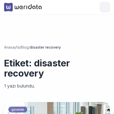
Anasayfa
/
Blog
/
disaster recovery
Etiket:
disaster
recovery
1
yazı bulundu.
güvenlik