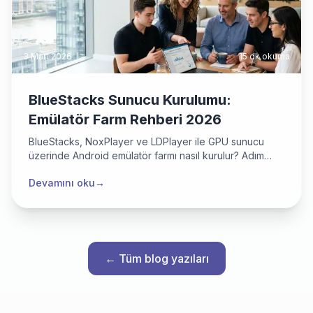
3 Mart 2026
15 dk
okuma
BlueStacks Sunucu Kurulumu:
Emülatör Farm Rehberi 2026
BlueStacks, NoxPlayer ve LDPlayer ile GPU sunucu
üzerinde Android emülatör farmı nasıl kurulur? Adım
adım kurulum rehberi ve performans ipuçları.
Devamını oku
→
← Tüm blog yazıları