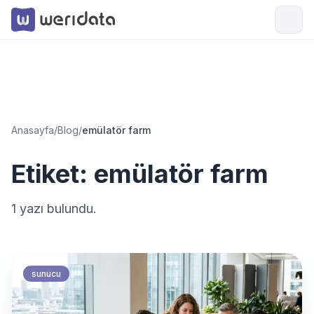
Anasayfa
/
Blog
/
emülatör farm
Etiket:
emülatör farm
1
yazı bulundu.
sunucu