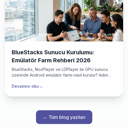
3 Mart 2026
15 dk
okuma
BlueStacks Sunucu Kurulumu:
Emülatör Farm Rehberi 2026
BlueStacks, NoxPlayer ve LDPlayer ile GPU sunucu
üzerinde Android emülatör farmı nasıl kurulur? Adım
adım kurulum rehberi ve performans ipuçları.
Devamını oku
→
← Tüm blog yazıları