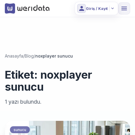
person
menu
expand_more
Giriş / Kayıt
Anasayfa
/
Blog
/
noxplayer sunucu
Etiket:
noxplayer
sunucu
1
yazı bulundu.
sunucu