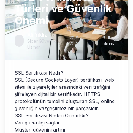
Türleri ve Güvenlik
Önemi
Ali Yıldız
20 Şubat
6 dk
Siber Güvenlik
2025
okuma
Uzmanı
SSL Sertifikası Nedir?
SSL (Secure Sockets Layer) sertifikası, web
sitesi ile ziyaretçiler arasındaki veri trafiğini
şifreleyen dijital bir sertifikadır. HTTPS
protokolünün temelini oluşturan SSL, online
güvenliğin vazgeçilmez bir parçasıdır.
SSL Sertifikası Neden Önemlidir?
Veri güvenliği sağlar
Müşteri güvenini artırır