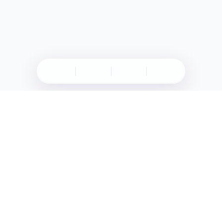
Müşteri Hizmetleri
0224 304 01 04
E-Posta
destek@weridata.com.tr
Destek Talebi
Talep Oluştur